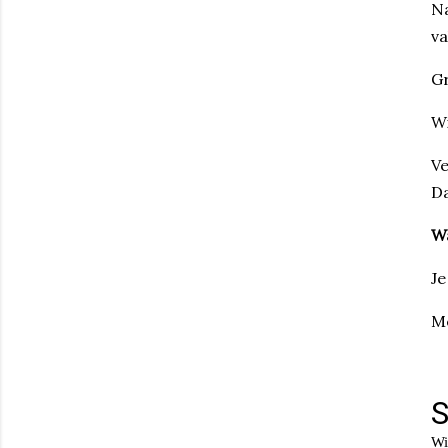
Na
va
Gr
Wi
Ve
Da
Wa
Je
Me