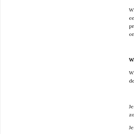
Wi
ee
pr
on
W
Wi
de
Je
z
Je