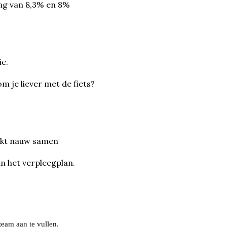
ing van 8,3% en 8%
e.
 je liever met de fiets?
erkt nauw samen
an het verpleegplan.