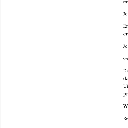
ee
Je
Er
er
Je
Ge
Da
da
Ui
pr
Wa
Ee