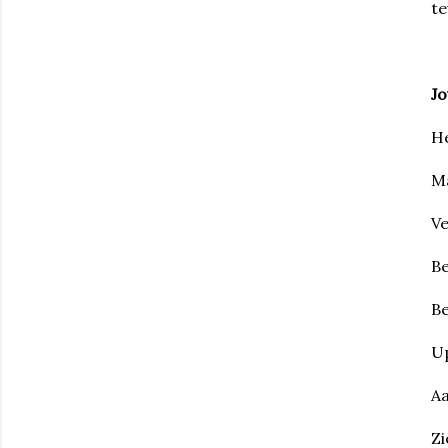
te
Jo
He
Ma
Ve
Be
Be
Up
Aa
Zi