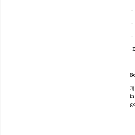
-
-
-
-E
Be
Ji
in
ge