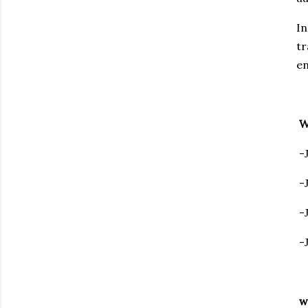
In
t
en
W
-
-
-
-
w