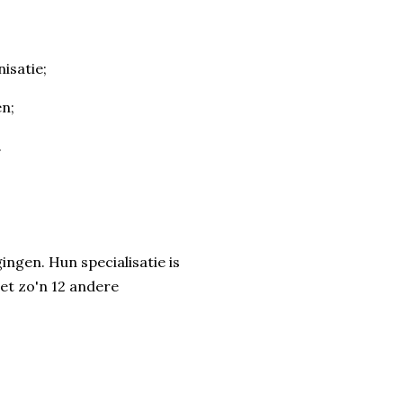
isatie;
en;
.
gingen. Hun specialisatie is
et zo'n 12 andere