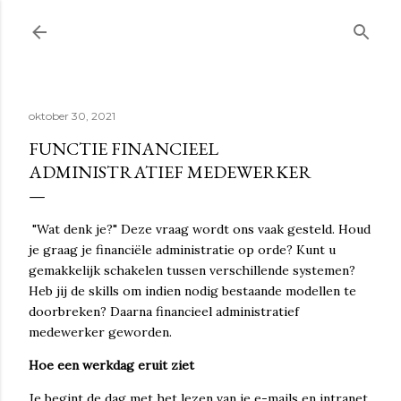
Doorgaan naar hoofdcontent
oktober 30, 2021
FUNCTIE FINANCIEEL
ADMINISTRATIEF MEDEWERKER
"Wat denk je?" Deze vraag wordt ons vaak gesteld. Houd
je graag je financiële administratie op orde? Kunt u
gemakkelijk schakelen tussen verschillende systemen?
Heb jij de skills om indien nodig bestaande modellen te
doorbreken? Daarna financieel administratief
medewerker geworden.
Hoe een werkdag eruit ziet
Je begint de dag met het lezen van je e-mails en intranet