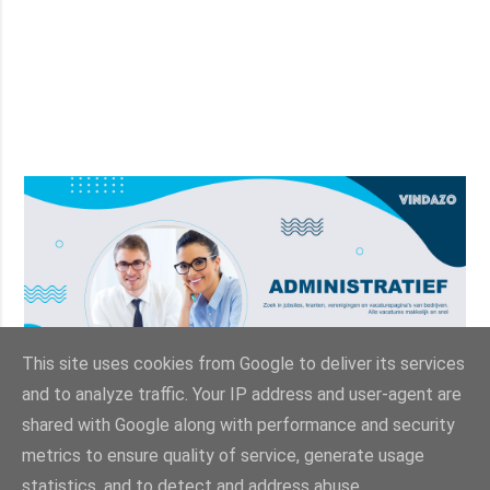
This site uses cookies from Google to deliver its services
and to analyze traffic. Your IP address and user-agent are
shared with Google along with performance and security
metrics to ensure quality of service, generate usage
statistics, and to detect and address abuse.