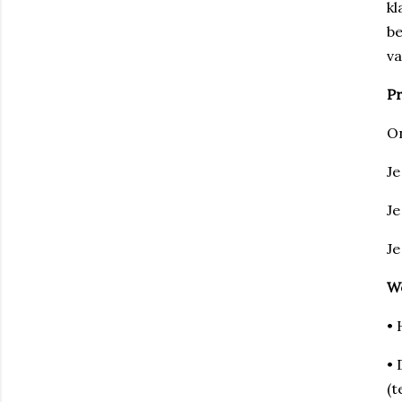
kl
be
va
Pr
On
Je
Je
Je
W
• 
• 
(t