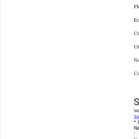
Fl
Ee
Cr
Ui
Na
Ca