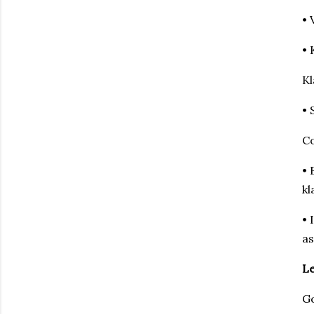
• 
• 
Kl
• 
Co
• 
kl
• 
as
Le
Go