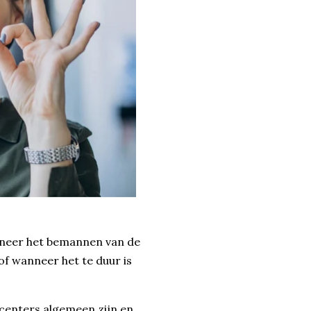
nneer het bemannen van de
 of wanneer het te duur is
lcenters algemeen zijn en