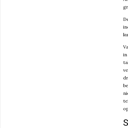
g
De
in
ku
Va
in
ta
ve
dr
be
ni
te
op