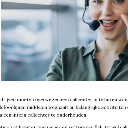
drijven moeten overwegen een callcenter in te huren wa
lefoonlijnen middelen weghaalt bij belangrijke activiteiten
 een intern callcenter te onderhouden.
twoorddiensten zijn niche- en sectorspecifiek, terwijl cal