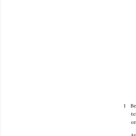
1
Be
te
om
An