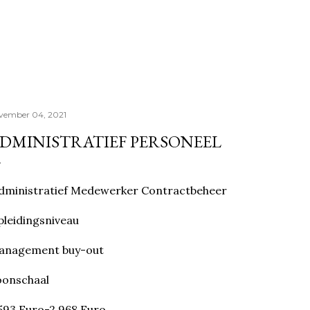
Doorgaan naar hoofdcontent
vember 04, 2021
DMINISTRATIEF PERSONEEL
dministratief Medewerker Contractbeheer
leidingsniveau
anagement buy-out
oonschaal
593 Euro-2.968 Euro