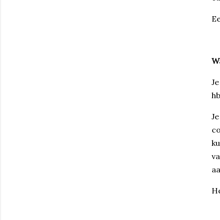
Ee
Wa
Je
hb
Je
co
ku
va
aa
He