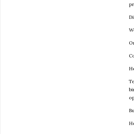
pr
Di
W
O
Co
He
Te
bi
op
Bu
Ho