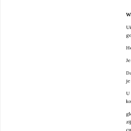
Wa
Ui
ge
He
Je
Da
je
U 
ko
gl
zi
cu