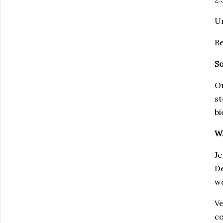
U
Be
So
On
st
bi
Wa
Je
De
wo
Ve
co