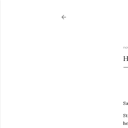
no
H
Sa
St
he