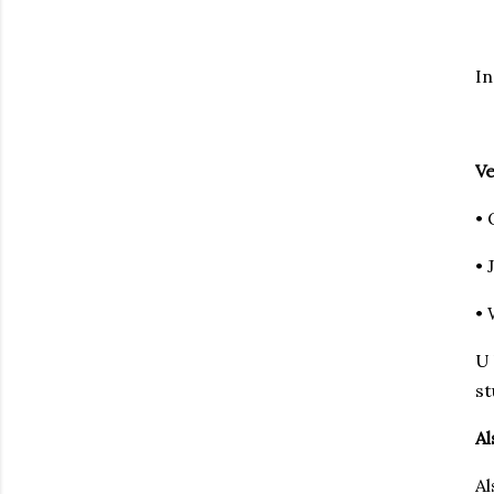
In
Ve
• 
• 
• 
U 
st
Al
Al