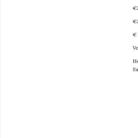
€2
€2
€ 
Ve
He
Sa