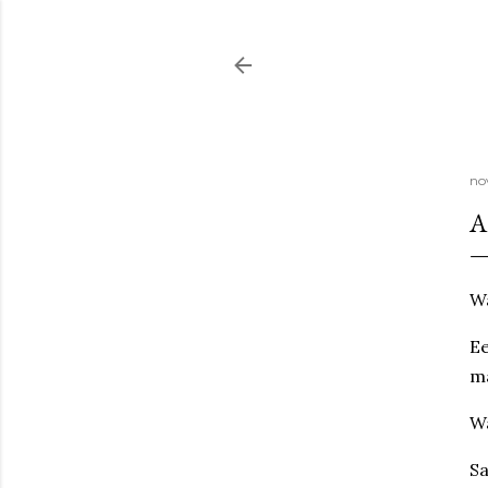
no
A
Wa
Ee
ma
Wa
Sa