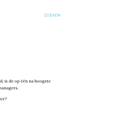
ZOEKEN
, is de op één na hoogste
managers.
der?