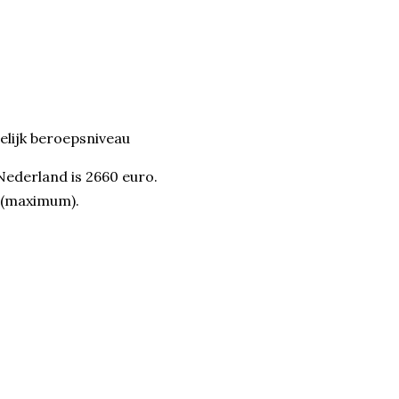
delijk beroepsniveau
ederland is 2660 euro.
o (maximum).