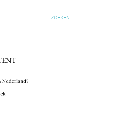
ZOEKEN
TENT
n Nederland?
eek