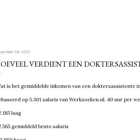
Doorgaan naar hoofdcontent
vember 06, 2021
OEVEEL VERDIENT EEN DOKTERSASSIS
t is het gemiddelde inkomen van een doktersassistente i
baseerd op 5.301 salaris van Werkzoeken.nl. 40 uur per w
.185 laag
.565 gemiddeld bruto salaris
2.950 hoog