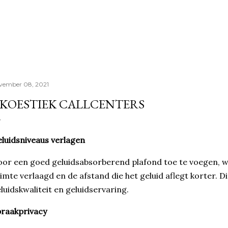
Doorgaan naar hoofdcontent
vember 08, 2021
KOESTIEK CALLCENTERS
luidsniveaus verlagen
or een goed geluidsabsorberend plafond toe te voegen, wo
imte verlaagd en de afstand die het geluid aflegt korter. D
luidskwaliteit en geluidservaring.
raakprivacy