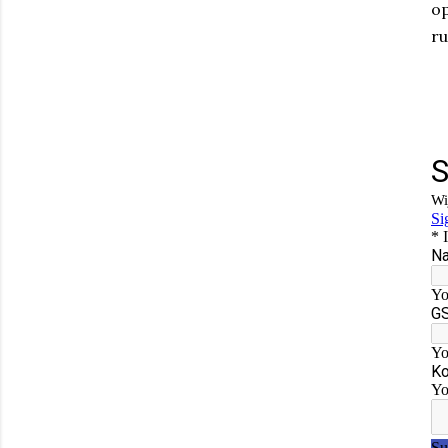
op
ru