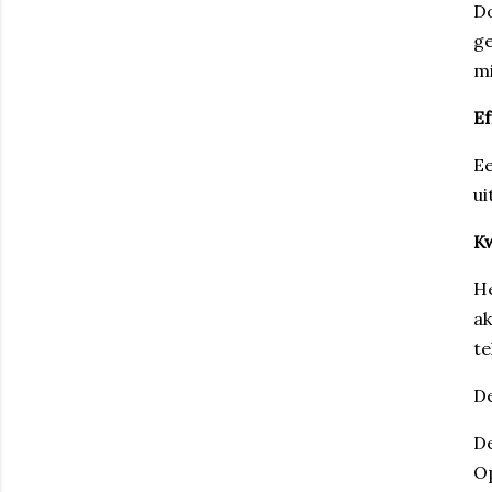
Do
ge
mi
Ef
Ee
ui
Kw
He
ak
te
De
De
Op