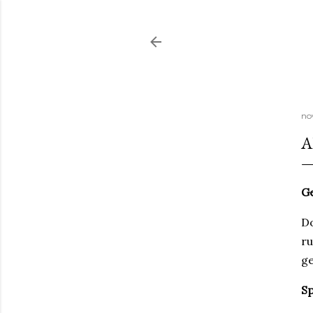
no
A
Ge
Do
ru
ge
Sp