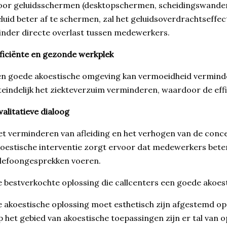
or geluidsschermen (desktopschermen, scheidingswanden
luid beter af te schermen, zal het geluidsoverdrachtseffect
nder directe overlast tussen medewerkers.
ficiënte en gezonde werkplek
n goede akoestische omgeving kan vermoeidheid vermind
teindelijk het ziekteverzuim verminderen, waardoor de eff
alitatieve dialoog
t verminderen van afleiding en het verhogen van de conce
oestische interventie zorgt ervoor dat medewerkers beter
lefoongesprekken voeren.
 bestverkochte oplossing die callcenters een goede akoest
 akoestische oplossing moet esthetisch zijn afgestemd op 
 het gebied van akoestische toepassingen zijn er tal van 