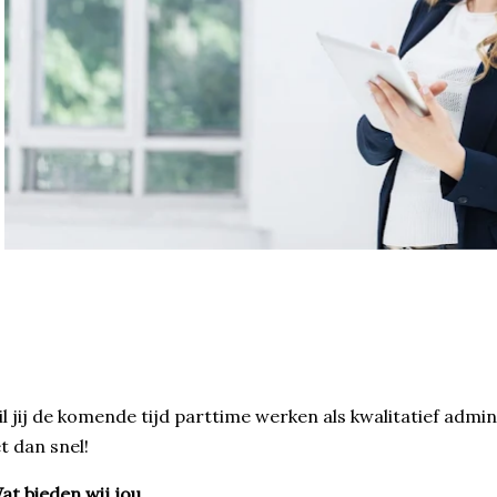
l jij de komende tijd parttime werken als kwalitatief adm
t dan snel!
W
at bieden wij jou