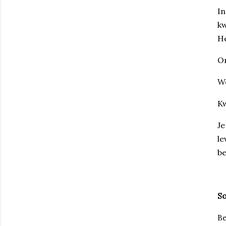
In
kw
H
O
We
Kw
Je
le
be
So
Be