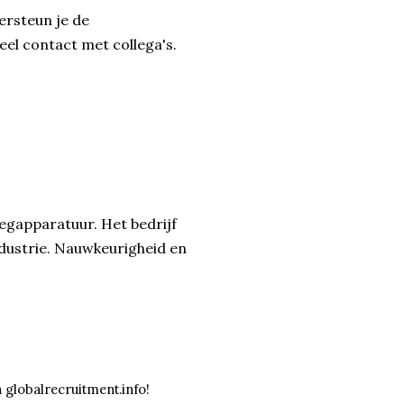
ersteun je de
eel contact met collega's.
eegapparatuur. Het bedrijf
ndustrie. Nauwkeurigheid en
a globalrecruitment.info!