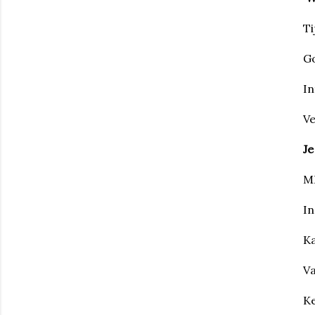
Ti
G
In
Ve
Je
M
In
Ka
Va
Ke