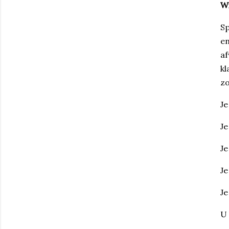
Wi
Sp
en
af
kl
zo
Je
Je
Je
Je
Je
U 