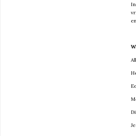
In
vr
en
Wa
Al
He
Ee
Mo
Di
Je