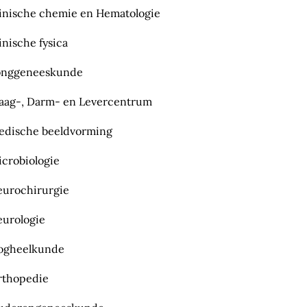
inische chemie en Hematologie
inische fysica
onggeneeskunde
aag-, Darm- en Levercentrum
edische beeldvorming
crobiologie
urochirurgie
urologie
ogheelkunde
rthopedie