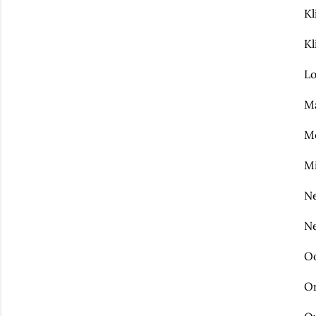
Kl
Kl
L
M
M
Mi
Ne
Ne
O
O