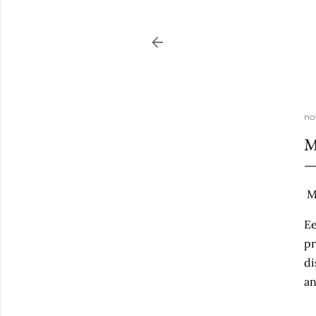
no
M
M
Ee
pr
di
an