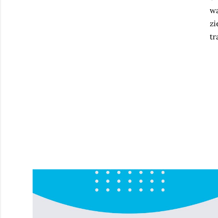
wa
zi
tr