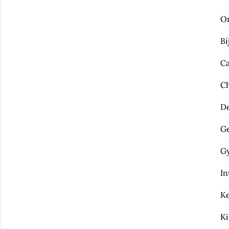
O
Bi
Ca
Ch
De
Ge
Gy
In
Ke
K