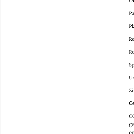
O
Pa
Pl
Re
Re
Sp
Ur
Z
Ce
CO
ge
on