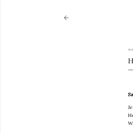
au
H
Sa
Je
He
Wa