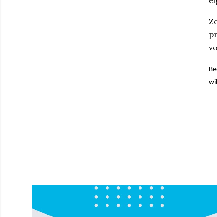
ei
Zo
pr
vo
Be
wi