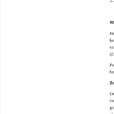
2.
Wa
He
he
ec
(2
Pa
be
Zo
On
vo
go