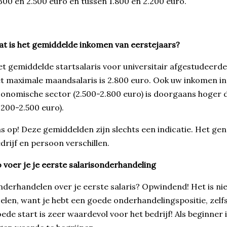
300 en 2.500 euro en tussen 1.800 en 2.200 euro.
t is het gemiddelde inkomen van eerstejaars?
t gemiddelde startsalaris voor universitair afgestudeerde
t maximale maandsalaris is 2.800 euro. Ook uw inkomen in 
onomische sector (2.500-2.800 euro) is doorgaans hoger d
.200-2.500 euro).
s op! Deze gemiddelden zijn slechts een indicatie. Het g
drijf en persoon verschillen.
 voer je je eerste salarisonderhandeling
derhandelen over je eerste salaris? Opwindend! Het is ni
elen, want je hebt een goede onderhandelingspositie, zelfs 
ede start is zeer waardevol voor het bedrijf! Als beginner i