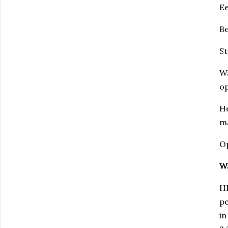
Ee
Be
St
Wa
op
He
m
Op
Wa
HB
pe
in