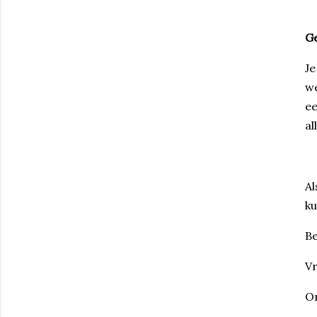
Ge
Je
we
ee
al
Al
ku
Be
Vr
On