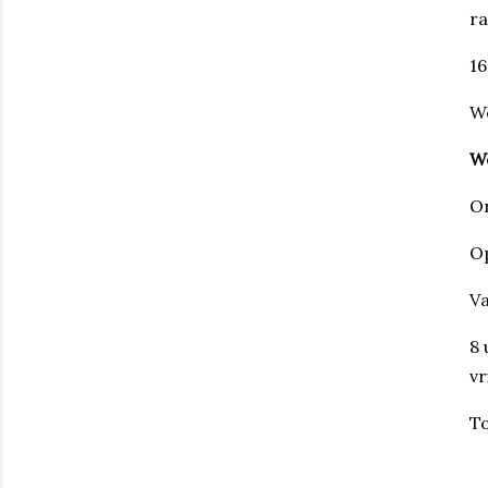
ra
16
We
W
On
Op
Va
8 
v
To