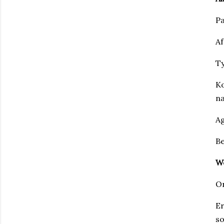
Pa
Af
Ty
Ko
na
A
Be
W
On
Er
so