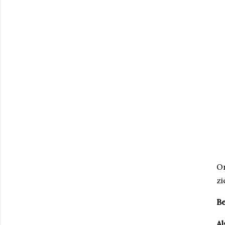
On
zi
Be
Al