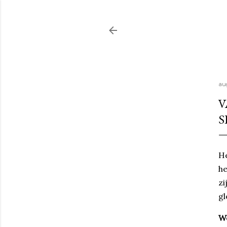
au
V
S
He
he
zi
gl
W