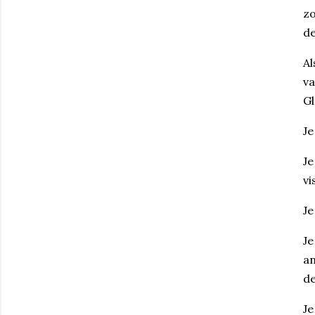
zo
de
Al
va
Gl
Je
Je
vi
Je
Je
an
de
Je