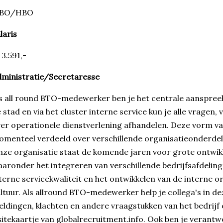
BO/HBO
laris
3.591,-
ministratie/Secretaresse
s all round BTO-medewerker ben je het centrale aanspreekp
 stad en via het cluster interne service kun je alle vragen
er operationele dienstverlening afhandelen. Deze vorm va
menteel verdeeld over verschillende organisatieonderdele
ze organisatie staat de komende jaren voor grote ontwik
aronder het integreren van verschillende bedrijfsafdeling
terne servicekwaliteit en het ontwikkelen van de interne or
ltuur. Als allround BTO-medewerker help je collega's in d
ldingen, klachten en andere vraagstukken van het bedrijf o
sitekaartje van globalrecruitment.info. Ook ben je verantw