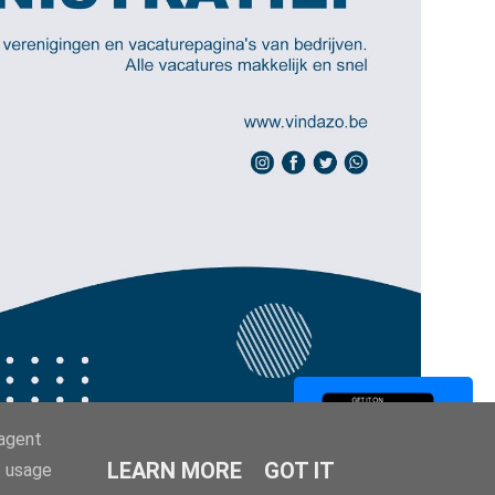
-agent
LEARN MORE
GOT IT
e usage
Job search apps