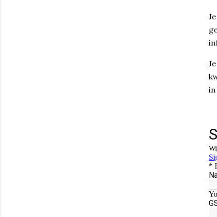
Je
ge
in
Je
kw
in