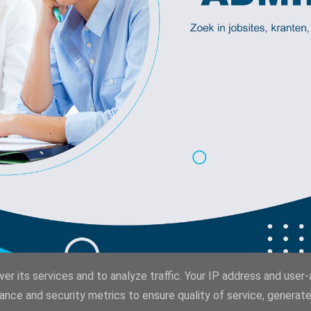
er its services and to analyze traffic. Your IP address and user
ance and security metrics to ensure quality of service, generat
Powered by
Web App Development