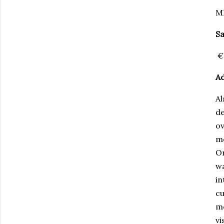
M
Sa
€ 
Ad
Al
de
ov
mo
On
wa
in
cu
me
vi